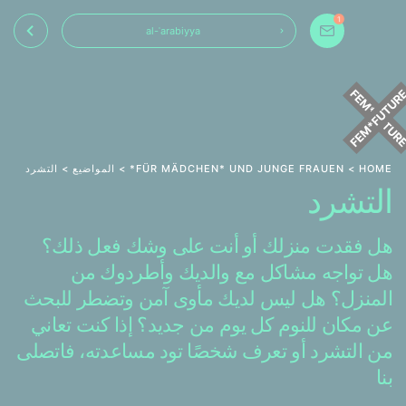
1
al-ʿarabiyya
HOME
>
FÜR MÄDCHEN* UND JUNGE FRAUEN*
>
المواضيع
> التشرد
التشرد
هل فقدت منزلك أو أنت على وشك فعل ذلك؟
هل تواجه مشاكل مع والديك وأطردوك من
المنزل؟ هل ليس لديك مأوى آمن وتضطر للبحث
عن مكان للنوم كل يوم من جديد؟ إذا كنت تعاني
من التشرد أو تعرف شخصًا تود مساعدته، فاتصلى
بنا