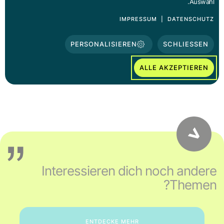
Auswahl.
IMPRESSUM
|
DATENSCHUTZ
+43 670 404 9218
PERSONALISIEREN
SCHLIESSEN
BASIS@SPRUNGBRETT.OR.AT
ALLE AKZEPTIEREN
Interessieren dich noch andere
Themen?
ENTDECKE MEHR