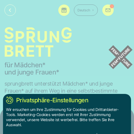
1
Deutsch
für Mädchen*
und junge Frauen*
sprungbrett unterstützt Mädchen* und junge
Frauen* auf ihrem Weg in eine selbstbestimmte
Zukunft.
Privatsphäre-Einstellungen
Wir ersuchen um Ihre Zustimmung für Cookies und Drittanbieter-
Tools. Marketing-Cookies werden erst mit Ihrer Zustimmung
verwendet, unsere Website ist werbefrei. Bitte treffen Sie Ihre
Ich bin
Auswahl.