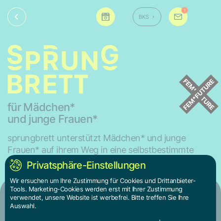
1
BKS
für Mädchen*
und junge Frauen*
sprungbrett unterstützt Mädchen* und junge
Frauen* auf ihrem Weg in eine selbstbestimmte
Zukunft.
Privatsphäre-Einstellungen
Wir ersuchen um Ihre Zustimmung für Cookies und Drittanbieter-
Tools. Marketing-Cookies werden erst mit Ihrer Zustimmung
verwendet, unsere Website ist werbefrei. Bitte treffen Sie Ihre
Ich bin
Auswahl.