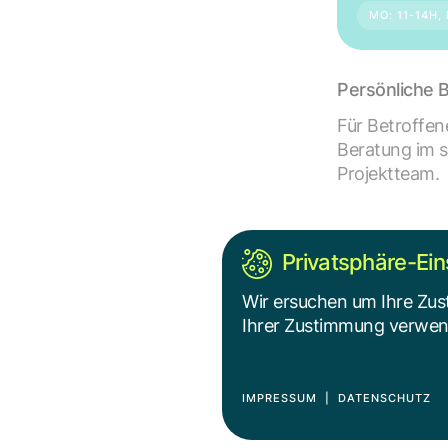
MO: 11-14H,
Persönliche 
Für Betroffe
Beratung im s
Projektteam.
Privatsphäre-Ein
TEAM VON ACT4
Wir ersuchen um Ihre Zus
Ihrer Zustimmung verwende
Marcela Muni
BERATUNG ACT4
IMPRESSUM
|
DATENSCHUTZ
Sabine Pek
PROJEKTLEITUNG