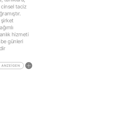
 cinsel taciz
ğramıştır.
şirket
bağımlı
anlık hizmeti
mbe günleri
dir
 ANZEIGEN