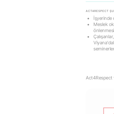
ACT4RESPECT ŞU
İşyerinde 
Meslek oku
önlenmesi
Çalışanlar,
Viyana'dak
seminerler
Act4Respect w