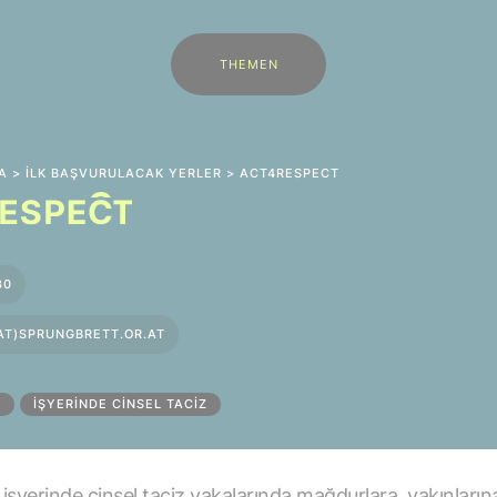
THEMEN
A
>
İLK BAŞVURULACAK YERLER
> ACT4RESPECT
80
AT)SPRUNGBRETT.OR.AT
T
İŞYERINDE CINSEL TACIZ
şyerinde cinsel taciz vakalarında mağdurlara, yakınlarına