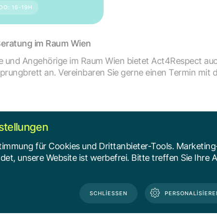
 DO: 16-19H
Beratung im Raum Wien
ne und Angehörige im Raum Wien bietet Act4Respect auc
prungbrett an. Vereinbaren Sie gerne einen Termin mit
stellungen
RESPECT
timmung für Cookies und Drittanbieter-Tools. Marketing
t, unsere Website ist werbefrei. Bitte treffen Sie Ihre 
z Pivaral
SIE/IHR
RESPECT
SCHLIESSEN
PERSONALISIERE
SIE/IHR
 ACT4RESPECT