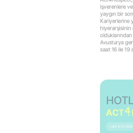
işverenlere ve
yaygın bir sor
Kariyerlerine 
hiyerarşisinin 
olduklarından
Avusturya gene
saat 16 ile 1
HOTL
+43 670 600