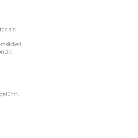
tacizin
msilcileri,
önelik
geführt.