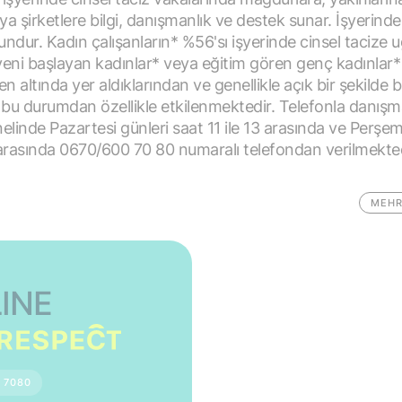
ya şirketlere bilgi, danışmanlık ve destek sunar. İşyerinde
undur. Kadın çalışanların* %56'sı işyerinde cinsel tacize u
yeni başlayan kadınlar* veya eğitim gören genç kadınlar* 
en altında yer aldıklarından ve genellikle açık bir şekilde 
 bu durumdan özellikle etkilenmektedir. Telefonla danışm
linde Pazartesi günleri saat 11 ile 13 arasında ve Perşe
9 arasında 0670/600 70 80 numaralı telefondan verilmekte
MEHR
INE
 7080