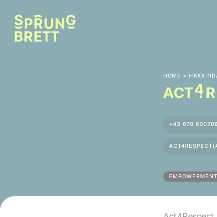
HOME
>
HAKKIND
+43 670 60070
ACT4RESPECT(
EMPOWERMEN
Act4Respect, i