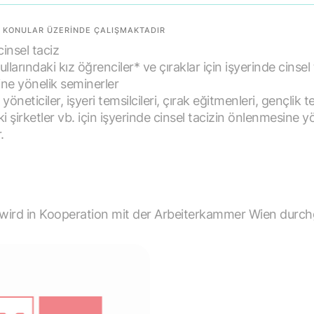
 KONULAR ÜZERINDE ÇALIŞMAKTADIR
cinsel taciz
llarındaki kız öğrenciler* ve çıraklar için işyerinde cinsel 
ne yönelik seminerler
 yöneticiler, işyeri temsilcileri, çırak eğitmenleri, gençlik te
i şirketler vb. için işyerinde cinsel tacizin önlenmesine y
.
ird in Kooperation mit der Arbeiterkammer Wien durch