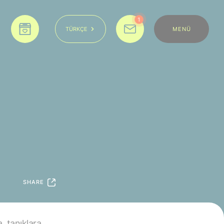
1
MENÜ
TÜRKÇE
SHARE
, tanıklara,