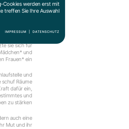
beiterin in den
g-Cookies werden erst mit
t bis zu ihrer
 treffen Sie Ihre Auswahl.
sführerin des
sprungbrett.
IMPRESSUM
|
DATENSCHUTZ
und die Stärke
te sie sich für
 Mädchen* und
n Frauen* ein.
nlaufstelle und
ne schuf Räume
aft dafür ein,
bestimmtes und
en zu stärken.
dern auch eine
hr Mut und ihr