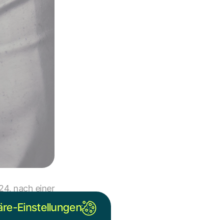
24, nach einer
teljahrhundert
äre-Einstellungen
ie Arbeit des