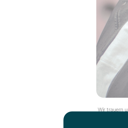
Wir trauern 
kurzen, sch
hat Susan