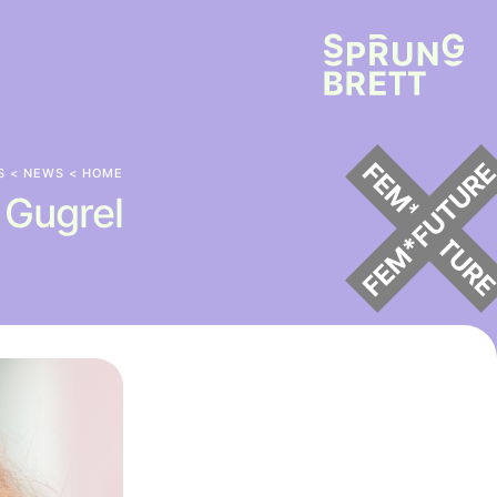
S
>
NEWS
>
HOME
 Gugrel