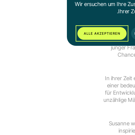
Vereins 
Wir ersuchen um Ihre Zu
Verein ein. 
Ihrer Z
Pensioni
ALLE AKZEPTIEREN
Ihr Wirk
junger Fra
Chance
In ihrer Zei
einer bedeu
für Entwickl
unzählige Mä
Susanne wa
inspir