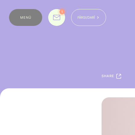
1
MENÜ
FĀRSI/DARĪ
SHARE