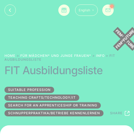
1
English
HOME
>
FÜR MÄDCHEN* UND JUNGE FRAUEN*
>
INFO
> FIT
AUSBILDUNGSLISTE
FIT Ausbildungsliste
SUITABLE PROFESSION
TEACHING CRAFTS/TECHNOLOGY/IT
SEARCH FOR AN APPRENTICESHIP OR TRAINING
SCHNUPPERPRAKTIKA/BETRIEBE KENNENLERNEN
SHARE