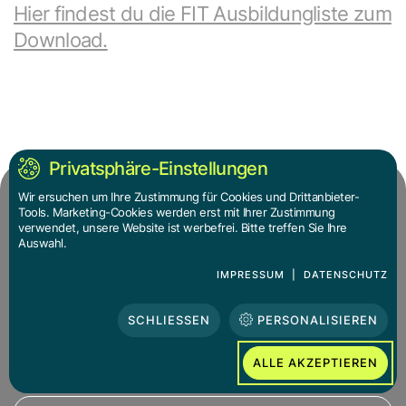
Hier findest du die FIT Ausbildungliste zum
Download.
Privatsphäre-Einstellungen
Wir ersuchen um Ihre Zustimmung für Cookies und Drittanbieter-
Verein sprungbrett
Tools. Marketing-Cookies werden erst mit Ihrer Zustimmung
Beratung · Bildung · Forschung für Mädchen* und
verwendet, unsere Website ist werbefrei. Bitte treffen Sie Ihre
junge Frauen*
Auswahl.
Hütteldorfer Straße 81b/Stiege 1
IMPRESSUM
|
DATENSCHUTZ
2. Stock/Top 4, 1150 Wien
SCHLIESSEN
PERSONALISIEREN
01 789 45 45
sprungbrett(at)sprungbrett.or.at
ALLE AKZEPTIEREN