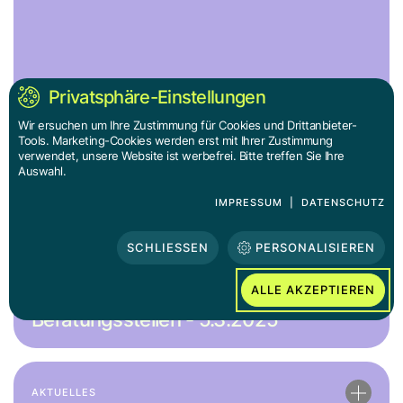
Privatsphäre-Einstellungen
sprungbrett Jahresbericht 2024
Wir ersuchen um Ihre Zustimmung für Cookies und Drittanbieter-
Tools. Marketing-Cookies werden erst mit Ihrer Zustimmung
verwendet, unsere Website ist werbefrei. Bitte treffen Sie Ihre
Auswahl.
AKTUELLES
IMPRESSUM
|
DATENSCHUTZ
SCHLIESSEN
PERSONALISIEREN
Pressekonferenz: Expertinnen fordern
ALLE AKZEPTIEREN
finanzielle Absicherung von
Beratungsstellen - 5.3.2025
AKTUELLES