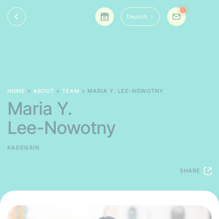
1
Deutsch
HOME
>
ABOUT
>
TEAM
> MARIA Y. LEE-NOWOTNY
Maria Y.
Lee-Nowotny
KASSIERIN
SHARE