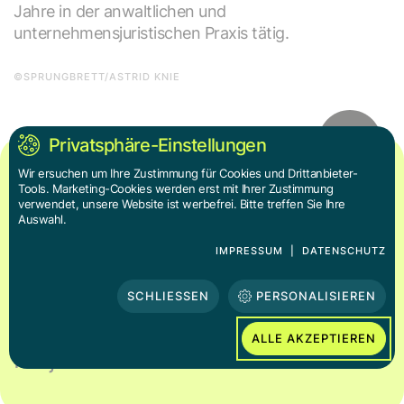
Jahre in der anwaltlichen und
unternehmensjuristischen Praxis tätig.
©SPRUNGBRETT/ASTRID KNIE
Privatsphäre-Einstellungen
Wir ersuchen um Ihre Zustimmung für Cookies und Drittanbieter-
Tools. Marketing-Cookies werden erst mit Ihrer Zustimmung
Weil ich von der Bedeutsamkeit von
verwendet, unsere Website ist werbefrei. Bitte treffen Sie Ihre
Auswahl.
Mädchen*- und Frauen*räumen und
der wertvollen Arbeit, die bei
IMPRESSUM
|
DATENSCHUTZ
sprungbrett geleistet wird,
SCHLIESSEN
PERSONALISIEREN
überzeugt bin, bin ich sehr dankbar
für die Gelegenheit, Teil dieses
ALLE AKZEPTIEREN
Projekts sein zu dürfen.“