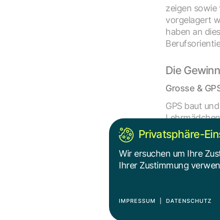
zeigen sowie 
vorgelagert 
haben an dies
Berufsorienti
Die Gewinn
Grosse & GPS
GPS baut und 
Lehrmädchen z
Ausbildung, d
Privatsphäre-Ein
bewusste Ents
Wir ersuchen um Ihre Zus
Ihrer Zustimmung verwende
Magistratsab
Der Preis gin
Ausbildung v
IMPRESSUM
|
DATENSCHUTZ
auch auf die 
Im September