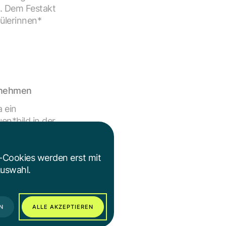
n. Dem Festakt
ülerinnen*
ernehmen
a ein
n*bild in der
 und die
e Jury.
-Cookies werden erst mit
Auswahl.
 Großbetriebe
n der
t der Stadt
N
ALLE AKZEPTIEREN
ner*berufen.
ur KFZ-