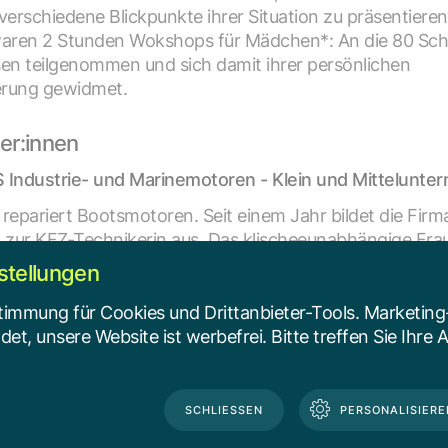
verschiedene Blickpunkte ihrer Situation zu präsentiere
waren 2 Stunden Wokshops für Mädchen*: An die 80 Sch
en teilgenommen und sich damit ihrer persönlichen
erung gewidmet.
er:innen
 Industrie- und Marinemotoren - Klein und Mittelunt
repariert Bootsmotoren. Seit einem Jahr bildet die Firm
ur KFZ-Technikerin aus. Das klischeeunabhängige Fraue
ie Stärkung des Lehrmädchens in ihr Wissen und Können
stellungen
cheidung für einen weiblichen* Lehrling überzeugten di
timmung für Cookies und Drittanbieter-Tools. Marketing
t, unsere Website ist werbefrei. Bitte treffen Sie Ihre 
teilung 2 - Lehrlingsmanagement der Gemeinde Wien -
g an die MA 2 für ihre überzeugende Weiterentwicklung i
on Mädchen*. Seit Jahren setzt das Lehrlingsmanagemen
SCHLIESSEN
PERSONALISIERE
Ausbildung von Mädchen* in ehemals traditionellen Män
 2005 haben erstmals zwei Mädchen eine Ausbildung z