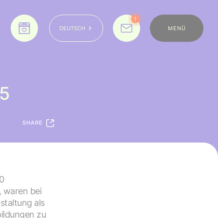
1
MENÜ
DEUTSCH
5
SHARE
0
, waren bei
taltung als
bildungen zu