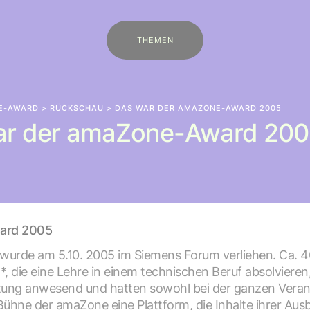
THEMEN
E-AWARD
>
RÜCKSCHAU
> DAS WAR DER AMAZONE-AWARD 2005
ar der amaZone-Award 200
ard 2005
wurde am 5.10. 2005 im Siemens Forum verliehen. Ca. 4
 die eine Lehre in einem technischen Beruf absolvieren
tung anwesend und hatten sowohl bei der ganzen Verans
Bühne der amaZone eine Plattform, die Inhalte ihrer Aus