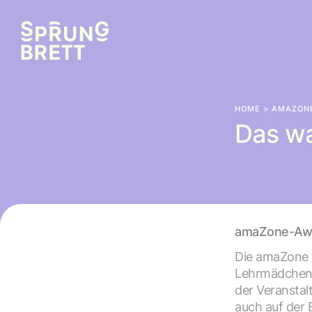
HOME
>
AMAZON
Das w
amaZone-Aw
Die amaZone 
Lehrmädchen*,
der Veranstal
auch auf der 