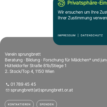
Privatsphäre-Ein
betont, dass s
kommt in alle
Wir ersuchen um Ihre Zus
Grenzübersch
Ihrer Zustimmung verwende
Das ganze Int
IMPRESSUM
|
DATENSCHUTZ
Verein sprungbrett
Beratung · Bildung · Forschung für Mädchen* und ju
Hütteldorfer Straße 81b/Stiege 1
2. Stock/Top 4, 1150 Wien
01 789 45 45
sprungbrett(at)sprungbrett.or.at
KONTAKTIEREN
SPENDEN