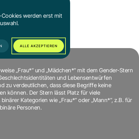
oblem ist, sie
osen
-Cookies werden erst mit
Auswahl.
N
ALLE AKZEPTIEREN
bweise „Frau*“ und „Mädchen*“ mit dem Gender-Stern
n Geschlechtsidentitäten und Lebensentwürfen
zu verdeutlichen, dass diese Begriffe keine
 können. Der Stern lässt Platz für viele
 binärer Kategorien wie „Frau*“ oder „Mann*“, z.B. für
-binäre Personen.