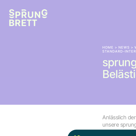
HOME
>
NEWS
>
STANDARD-INTE
sprung
Beläst
Anlässlich de
unsere sprung
derStandard z