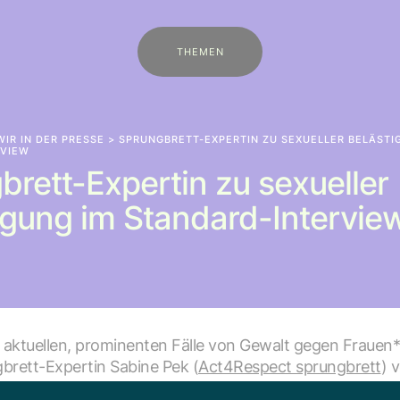
THEMEN
WIR IN DER PRESSE
> SPRUNGBRETT-EXPERTIN ZU SEXUELLER BELÄSTI
RVIEW
brett-Expertin zu sexueller
igung im Standard-Intervie
r aktuellen, prominenten Fälle von Gewalt gegen Frauen
brett-Expertin Sabine Pek (
Act4Respect sprungbrett
) 
um Thema "sexuelle Belästigung am Arbeitsplatz" interv