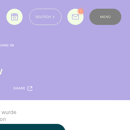
1
MENÜ
DEUTSCH
GUNG IM
w
SHARE
* wurde
von
iewt. Sie